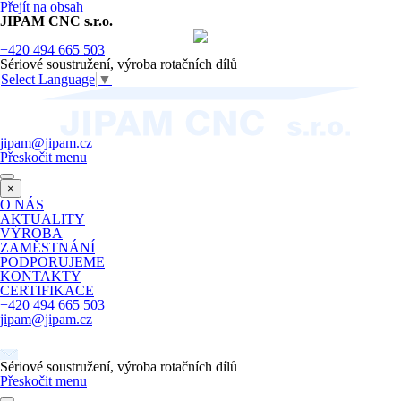
Přejít na obsah
JIPAM CNC s.r.o.
+420 494 665 503
Sériové soustružení, výroba rotačních dílů
Select Language
▼
jipam@jipam.cz
Přeskočit menu
×
O NÁS
AKTUALITY
VÝROBA
ZAMĚSTNÁNÍ
PODPORUJEME
KONTAKTY
CERTIFIKACE
+420 494 665 503
jipam@jipam.cz
Sériové soustružení, výroba rotačních dílů
Přeskočit menu