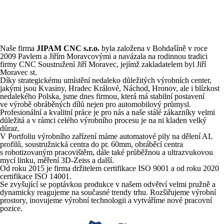
Naše firma
JIPAM CNC s.r.o.
byla založena v
Bohdašíně v
roce
2009 Pavlem a Jiřím Moravcovými a navázala na
rodinnou tradici
firmy CNC Soustružení Jiří Moravec, jejímž zakladatelem byl Jiří
Moravec
st.
Díky strategickému umístění nedaleko důležitých výrobních center,
jakými jsou Kvasiny, Hradec Králové, Náchod, Hronov, ale i blízkost
nedalekého Polska, jsme dnes firmou, která má stabilní postavení
ve
výrobě obráběných dílů nejen pro automobilový průmysl.
Profesionální a kvalitní práce je pro nás a naše stálé zákazníky velmi
důležitá a v
rámci celého výrobního procesu je na ni kladen velký
důraz.
V Portfoliu výrobního zařízení máme automatové pily na dělení AL
profilů, soustružnická centra do pr. 60mm, obráběcí centra
s
robotizovaným pracovištěm, dále také průběžnou a ultrazvukovou
mycí linku, měření 3D-Zeiss a další.
Od roku 2015 je firma držitelem certifikace ISO 9001 a od roku 2020
certifikace ISO 14001.
Se zvyšující se poptávkou produkce v
našem odvětví velmi pružně a
dynamicky reagujeme na současné trendy trhu. Rozšiřujeme výrobní
prostory, inovujeme výrobní technologii a vytváříme nové pracovní
pozice.